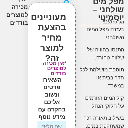
 מים
מכירה
חני –
למוצרים
מעוניינים
מיטי
5
בודדים
בהצעת
 מפל המים
מחיר
ני
למוצר
 בחוויה של
זה?
 טהורה.
*אין מכירה
למוצרים
ת מושלמת לכל
בודדים
בית או
השאירו
ד.
פרטים
ונשוב
מים הזורמים
אליכם
וקי הנחל
בהקדם עם
מידע נוסף
ב תאורה רכה
קפת במים,