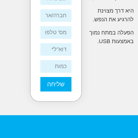
רך מצוינת
ע את הנפש.
ה במתח נמוך
ת USB.
שליחה