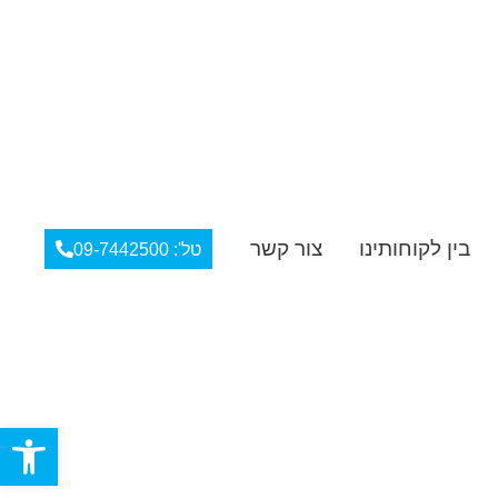
בין לקוחותינו
צור קשר
טל': 09-7442500
פתח סרגל