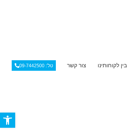
בין לקוחותינו
צור קשר
טל': 09-7442500
פתח סרגל