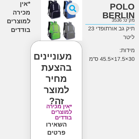
*אין
PO
מכירה
BER
3
למוצרים
תיק גב אורתופדי 23
בודדים
:
מעוניינים
בהצעת
מחיר
למוצר
זה?
*אין מכירה
למוצרים
בודדים
השאירו
פרטים