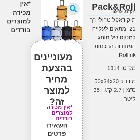
*אין
Pack&R
6
מכירה
אפל טרולי רך
למוצרים
 מתאים לעלייה
בודדים
 של מותג
דות החכמות
מעוניינים
Ro
בהצעת
18
מחיר
מידות: 50x34x20
למוצר
ס"מ | 2.7 ק"ג | 35
זה?
*אין מכירה
למוצרים
בודדים
השאירו
פרטים