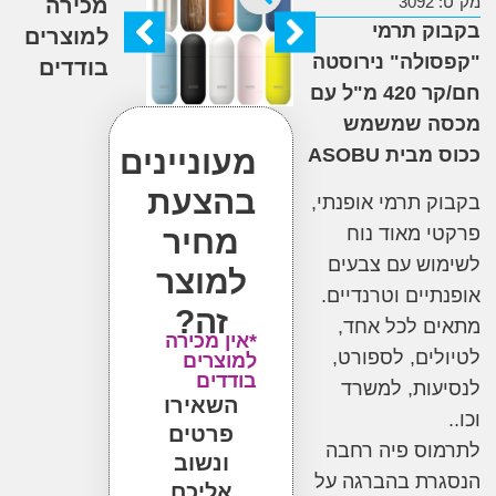
3
מכירה
ק תרמי
למוצרים
ולה" נירוסטה
בודדים
חם/קר 420 מ"ל עם
 שמשמש
מעוניינים
 מבית
ASOBU
בהצעת
 תרמי אופנתי,
 מאוד נוח
מחיר
ש עם צבעים
למוצר
יים וטרנדיים.
זה?
 לכל אחד,
*אין מכירה
ים, לספורט,
למוצרים
בודדים
ות, למשרד
השאירו
פרטים
ס פיה רחבה
ונשוב
ת בהברגה על
אליכם