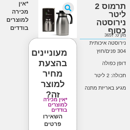
*אין
תרמוס 2
מכירה
ר
למוצרים
וסטה
בודדים
ף
3
טה איכותית
מעוניינים
בהצעת
כפולה
מחיר
ליטר
למוצר
באריזת מתנה
זה?
*אין מכירה
למוצרים
בודדים
השאירו
פרטים