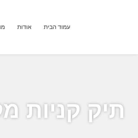
עמוד הבית
אודות
מו
תיק קניות מקנווס, 140 ג’/