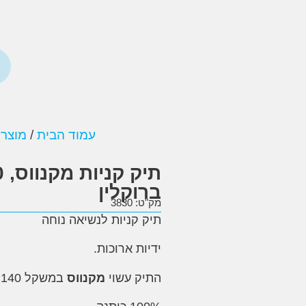
עמוד הבית
/
מוצרי
ברוקלין
מק"ט: 3830
תיק קניות לנשיאה נוחה
ידיות ארוכות.
התיק עשוי
מקנווס
במשקל 140 גר’/מ”ר