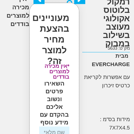
ול
מכירה
טוס
למוצרים
מעוניינים
לוגי
בודדים
צב
בהצעת
לוב
מחיר
וק
למוצר
5
זה?
EVERCHA
*אין מכירה
למוצרים
בודדים
פשרות לקריאת
השאירו
 זיכרון
פרטים
ונשוב
אליכם
בהקדם עם
 בס"מ :
מידע נוסף
7X7