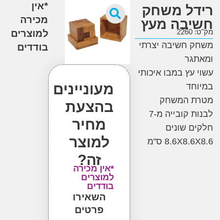
*אין
ל משחק
מכירה
בה מעץ
2
למוצרים
 חשיבה יצרתי
בודדים
גר
עץ במבו איכותי
מעוניינים
ד
 המשחק
בהצעת
לבנות קובייה מ-7
מחיר
 שונים
למוצר
8.6X8 ס"מ
זה?
*אין מכירה
למוצרים
בודדים
השאירו
פרטים