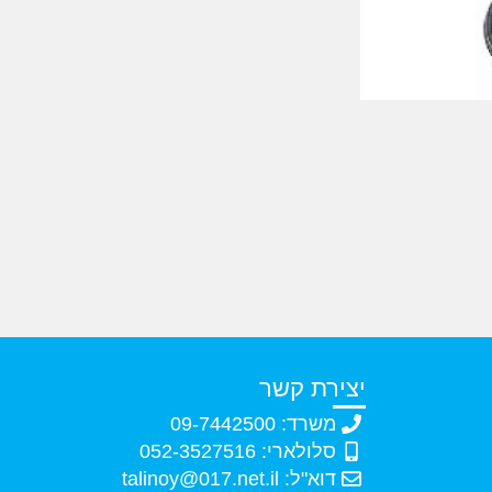
יצירת קשר
משרד: 09-7442500
סלולארי: 052-3527516
דוא"ל: talinoy@017.net.il