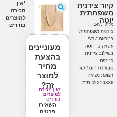
*אין
ר צידנית
מכירה
חתית
למוצרים
ה
2
בודדים
ת משפחתית
ה טבעי
מעוניינים
 בד יוטה
ב צידנית
בהצעת
ת
מחיר
ת חום / קור
למוצר
 נשיאה
42 ס"מ
זה?
*אין מכירה
למוצרים
בודדים
השאירו
פרטים