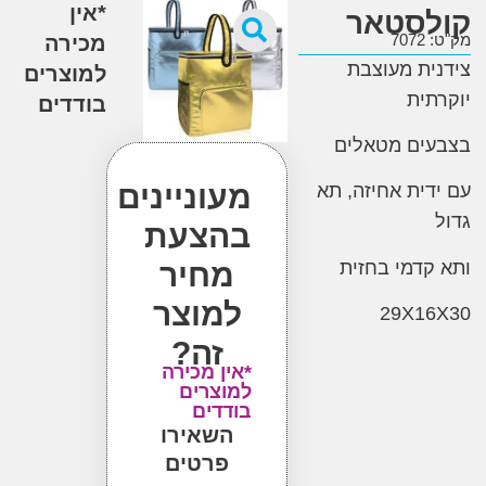
*אין
סטאר
7
מכירה
ת מעוצבת
למוצרים
ית
בודדים
ים מטאלים
מעוניינים
ית אחיזה, תא
בהצעת
דמי בחזית
מחיר
למוצר
29X1
זה?
*אין מכירה
למוצרים
בודדים
השאירו
פרטים