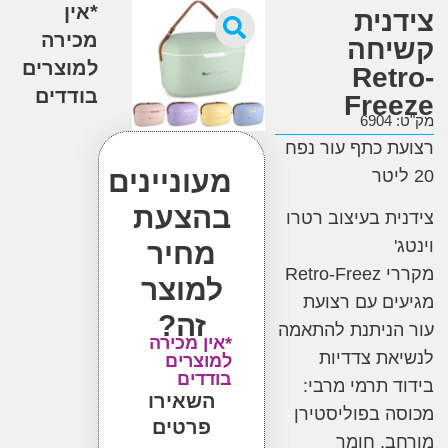
*אין
נית
מכירה
חה
למוצרים
Ret
בודדים
Fre
6
 כתף עור נפח
מעוניינים
בהצעת
ת בעיצוב רטרו
מחיר
מקררי Retro-Freez
למוצר
ם עם רצועת
זה?
ניתנת להתאמה
*אין מכירה
ת צדדיות
למוצרים
בודדים
 תרמי מרבי:
השאירו
 בפוליסטירן
פרטים
, חומר