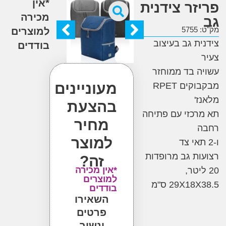
*אין
זר צידנית
מכירה
5
למוצרים
ת גב בעיצוב
בודדים
 בד ממוחזר
מעוניינים
מבקבוקים RPET
'
בהצעת
כזי עם פתיחה
מחיר
למוצר
ת גב מרופדות
זה?
*אין מכירה
ליטר,
למוצרים
29X1 ס"מ
בודדים
השאירו
פרטים
ונשוב