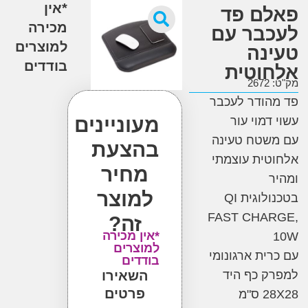
*אין
ם פד
מכירה
בר עם
למוצרים
נה
בודדים
וטית
2
ודר לעכבר
מעוניינים
דמוי עור
שטח טעינה
בהצעת
ית עוצמתי
מחיר
למוצר
וגית QI
FAST CHA
זה?
*אין מכירה
למוצרים
ית ארגונומי
בודדים
 כף היד
השאירו
פרטים
"מ