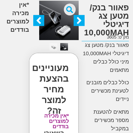
*אין
ור בנק/
מכירה
ן צג
למוצרים
טלי
בודדים
10,000
3
 בנק/ מטען צג
דיגיטלי 10,000MAH
כולל כבלים
מעוניינים
ים
בהצעת
כבלים מובנים
מחיר
ת מכשירים
למוצר
זה?
ם להטענת
*אין מכירה
 מכשירים
למוצרים
בודדים
יל
השאירו