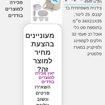
4
מכירה
ת משפחתית בד
למוצרים
קנבס, 25 ליטר,
בודדים
34 ס״מ
ת סט כלי
מעוניינים
אוכל רב פעמי 32
 לקמפינג
בהצעת
ניק במארז
מחיר
יק
למוצר
זה?
*אין מכירה
למוצרים
בודדים
השאירו
פרטים
ונשוב