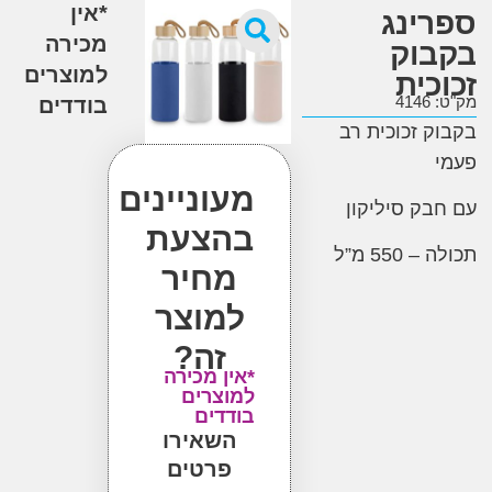
*אין
ינג
מכירה
וק
למוצרים
ית
4
בודדים
 זכוכית רב
מעוניינים
ק סיליקון
בהצעת
55 מ”ל
מחיר
למוצר
זה?
*אין מכירה
למוצרים
בודדים
השאירו
פרטים