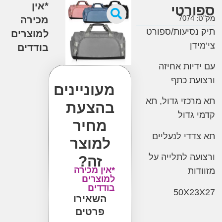
*אין
רטי
7
מכירה
סיעות/ספורט
למוצרים
ן
בודדים
יות אחיזה
ת כתף
מעוניינים
כזי גדול, תא
בהצעת
גדול
מחיר
די לנעליים
למוצר
ה לתלייה על
זה?
*אין מכירה
ות
למוצרים
בודדים
50X2
השאירו
פרטים