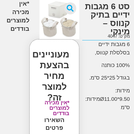
*אין
סט 6 מגבות
מכירה
ים בתיק
למוצרים
וס –
בודדים
קי
4
ות ידיים
מעוניינים
ת קנווס
,
בהצעת
כותנה
מחיר
ס”מ
.
למוצר
:
זה?
*Ø11
מידות:
*אין מכירה
למוצרים
בודדים
השאירו
פרטים