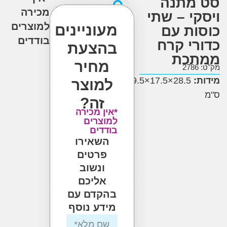
מתנה
מכירה
קי – שתי
למוצרים
מעוניינים
ות עם
בודדים
רי קרח
בהצעת
תכת
מחיר
2
28.5×17.5×9.5
:
למוצר
זה?
*אין מכירה
למוצרים
בודדים
השאירו
פרטים
ונשוב
אליכם
בהקדם עם
מידע נוסף