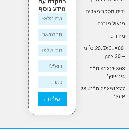
בהקדם עם
מידע נוסף
מספר מצבים
 מובנה
:
20.5X31X60 ס״מ
41X25X68 ס״מ –
29X51X77 ס״מ- 28
שליחה