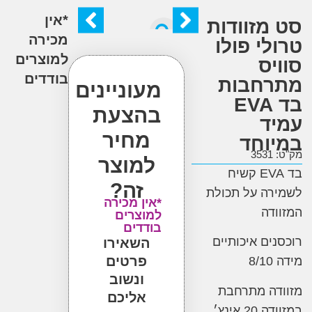
*אין
מזוודות
מכירה
י פולו
למוצרים
יס
בודדים
חבות
מעוניינים
בד EVA
בהצעת
ד
מחיר
וחד
3
למוצר
קשיח
זה?
ה על תכולת
*אין מכירה
דה
למוצרים
בודדים
ים איכותיים
השאירו
פרטים
ונשוב
ה מתרחבת
אליכם
 אינץ׳