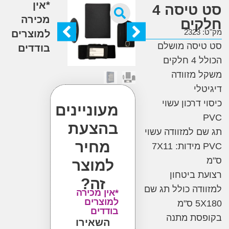
*אין
סט טיסה 4
מכירה
ים
2
למוצרים
יסה מושלם
בודדים
קים
מזוודה
לי
דרכון עשוי
מעוניינים
בהצעת
 למזוודה עשוי
מחיר
PVC מידות: 7X11
למוצר
 ביטחון
זה?
דה כולל תג שם
*אין מכירה
למוצרים
"מ
בודדים
סת מתנה
השאירו