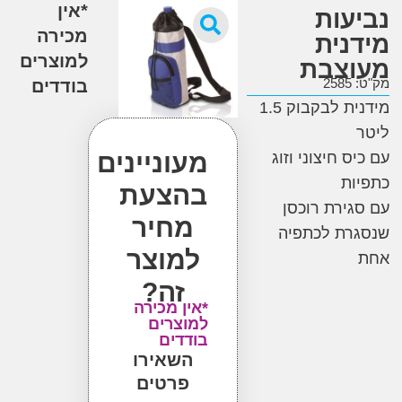
*אין
עות
מכירה
נית
למוצרים
צבת
2
בודדים
מידנית לבקבוק 1.5
מעוניינים
 חיצוני וזוג
ת
בהצעת
ירת רוכסן
מחיר
רת לכתפיה
למוצר
זה?
*אין מכירה
למוצרים
בודדים
השאירו
פרטים