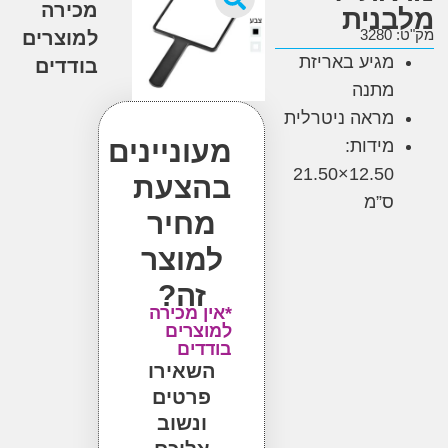
מכירה
נית
3
למוצרים
מגיע באריזת
בודדים
מתנה
מראה ניטרלית
מעוניינים
מידות:
12.50×21.50
בהצעת
ס”מ
מחיר
למוצר
זה?
*אין מכירה
למוצרים
בודדים
השאירו
פרטים
ונשוב