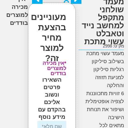
ד
מכירה
חני
למוצרים
מעוניינים
פל
בודדים
שב נייד
בהצעת
בלט
מחיר
י מתכת
למוצר
2
 עשוי מתכת
זה?
ב סיליקון
*אין מכירה
למוצרים
ת סיליקון
בודדים
ת תזוזה
השאירו
קה
פרטים
יות מתכווננות
ונשוב
 אופטימלית
אליכם
בהקדם עם
ר את תנוחת
מידע נוסף
ה
ם לכל