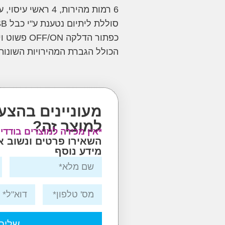
6 רמות מהירות, 4 ראשי עיסוי, עוצמת מנוע 24W.
סוללת ליתיום נטענת ע"י כבל Type-C >> USB,
כפתור הדלקה OFF/ON פשוט וידידותי
הכולל הגברת המהירויות השונות והצ
מעוניינים בהצע
למוצר זה?
*אין מכירה למוצרים בודדי
השאירו פרטים ונשוב 
מידע נוסף
שליח