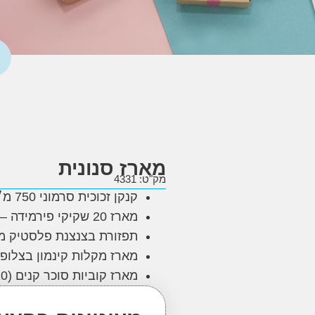
מארז סנונית
מק"ט: 4331
קנקן זכוכית סרמוני 750 מ״לֹ
מארז 20 שקיקי פירמידה – לימונית ולואיזה
תפזורת בצנצנת פלסטיק מה
מארז מקלות קינמון בצלופן (4-5 יח
מארז קוביות סוכר קנים (8-10 יח׳)