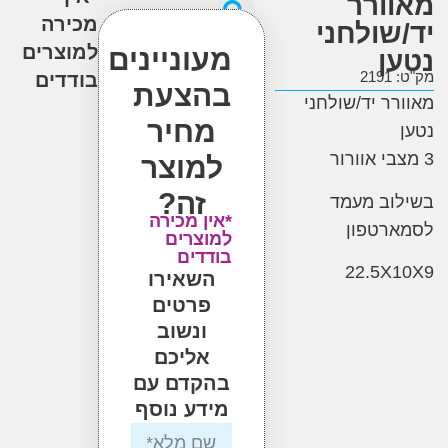
ורר
מכירה
שולחני
למוצרים
מעוניינים
ן
2
בודדים
בהצעת
ר יד/שולחני
מחיר
למוצר
זה?
וב מעמד
*אין מכירה
רטפון
למוצרים
בודדים
22.5X
השאירו
פרטים
ונשוב
אליכם
בהקדם עם
מידע נוסף