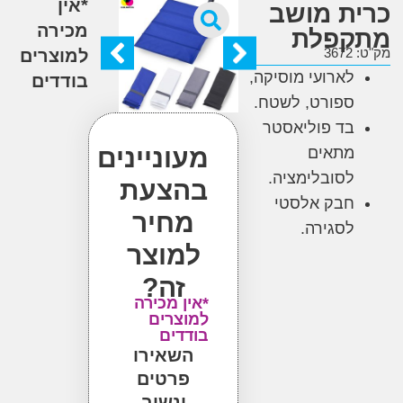
*אין
ת מושב
מכירה
פלת
3
למוצרים
לארועי מוסיקה,
בודדים
ספורט, לשטח.
בד פוליאסטר
מעוניינים
מתאים
לסובלימציה.
בהצעת
חבק אלסטי
מחיר
לסגירה.
למוצר
זה?
*אין מכירה
למוצרים
בודדים
השאירו
פרטים
ונשוב