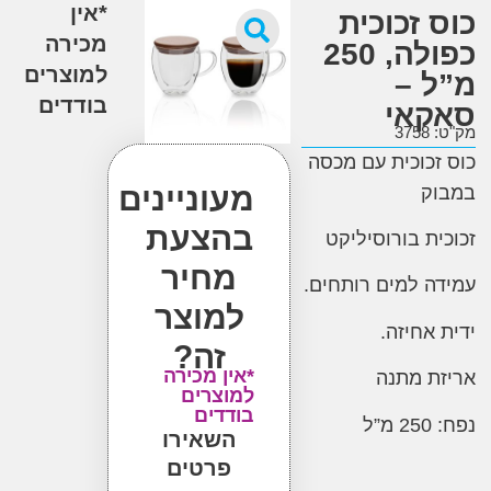
*אין
זכוכית
מכירה
כפולה, 250
למוצרים
 –
בודדים
אי
3
כוכית עם מכסה
מעוניינים
ק
בהצעת
ת בורוסיליקט
מחיר
 למים רותחים.
למוצר
אחיזה.
זה?
*אין מכירה
 מתנה
למוצרים
בודדים
השאירו
פרטים