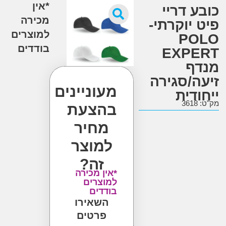
*אין
ע דריי
מכירה
 יוקרתי-
למוצרים
PO
בודדים
EXPE
ף
ה/סגירה
מעוניינים
דית
3
בהצעת
מחיר
למוצר
זה?
*אין מכירה
למוצרים
בודדים
השאירו
פרטים