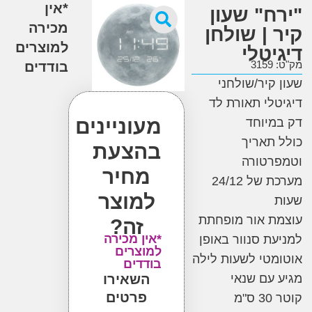
*אין
ח" שעון
מכירה
 | שולחן
למוצרים
טלי
3
בודדים
קיר/שולחני
לי תאורת לד
מעוניינים
יוחד
תאריך
בהצעת
רטורה
מחיר
מערכת של 24/12
למוצר
 אור מופחתת
זה?
*אין מכירה
ת סנוור באופן
למוצרים
טי לשעות לילה
בודדים
עם שנאי
השאירו
פרטים
מ