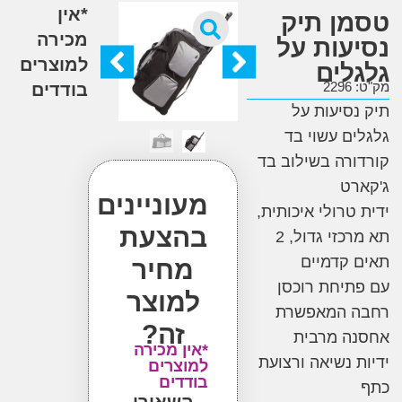
*אין
ן תיק
מכירה
עות על
למוצרים
לים
2
בודדים
סיעות על
ם עשוי בד
רה בשילוב בד
ט
מעוניינים
טרולי איכותית,
בהצעת
תא מרכזי גדול, 2
קדמיים
מחיר
יחת רוכסן
למוצר
 המאפשרת
זה?
ה מרבית
*אין מכירה
 נשיאה ורצועת
למוצרים
בודדים
השאירו