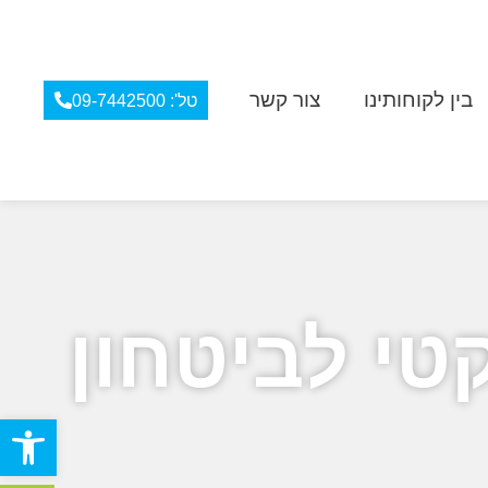
בין לקוחותינו
צור קשר
טל': 09-7442500
י לביטחון
פתח סרגל