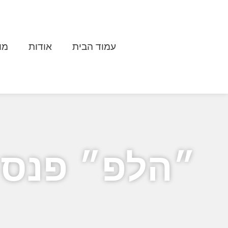
עמוד הבית
אודות
מו
״הלפ״ פנס 