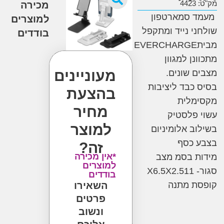
4
מכירה
 סמארטפון
למוצרים
י נייד ומתקפל
בודדים
EVERCHARGE
ן למגוון
מעוניינים
 שונים
.
כבד ליציבות
בהצעת
מלית
מחיר
פלסטיק
למוצר
ב אלומיניום
 כסף
זה?
*אין מכירה
ת בסמ מצב
למוצרים
1
X6.5X2.5
בודדים
ת מתנה
השאירו
פרטים
ונשוב