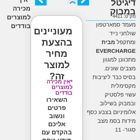
יטל
מכירה
וק
4
למוצרים
 סמארטפון
בודדים
מעוניינים
י נייד
בהצעת
פל
מבית
EVERCHA
מחיר
ן למגוון
למוצר
 שונים
.
זה?
כבד ליציבות
*אין מכירה
מלית
למוצרים
בודדים
פלסטיק
השאירו
ק בשילוב
פרטים
ניום בצבע כסף
ונשוב
ת בסמ מצב
אליכם
1
בהקדם עם