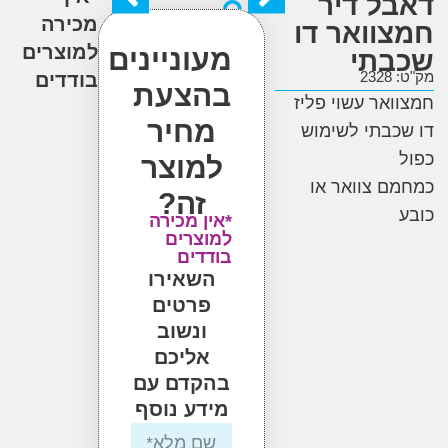
ל דיר
מכירה
וואר דו
למוצרים
מעוניינים
תי
2
בודדים
בהצעת
אר עשוי פליז
מחיר
בתי לשימוש
למוצר
 צוואר או
זה?
*אין מכירה
למוצרים
בודדים
השאירו
פרטים
ונשוב
אליכם
בהקדם עם
מידע נוסף