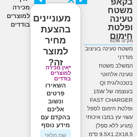
פ
מכירה
טח
למוצרים
מעוניינים
נה
בודדים
טת
בהצעת
ום
מחיר
6
טעינה בעיצוב
למוצר
י
זה?
ב משטח
*אין מכירה
למוצרים
 אלחוטי
בודדים
בטכנולוגית QI
השאירו
בעוצמה של 15W
פרטים
FAST CHA
ונשוב
 חימום לספל
אליכם
בהקדם עם
עץ במבו איכותי
מידע נוסף
 ללא ספל)
9.5X1. ס"מ