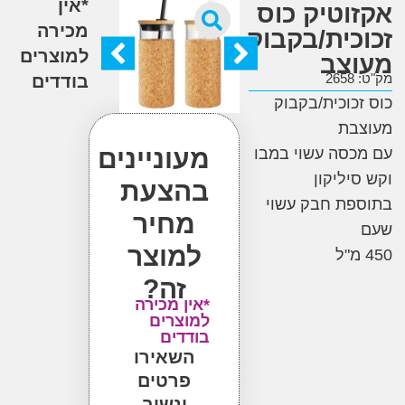
*אין
וטיק כוס
מכירה
כית/בקבוק
למוצרים
צב
2
בודדים
כוכית/בקבוק
בת
מעוניינים
סה עשוי במבו
יליקון
בהצעת
ת חבק עשוי
מחיר
למוצר
זה?
*אין מכירה
למוצרים
בודדים
השאירו
פרטים
ונשוב