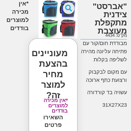
*אין
רסט"
מכירה
נית
למוצרים
פלת
בודדים
צבת
4
ת חום/קור עם
מעוניינים
 עליונה מהירה
פה בקלות
בהצעת
ום לבקבוק
מחיר
ת כתף ארוכה
למוצר
 בד קורדורה
זה?
*אין מכירה
31X2
למוצרים
בודדים
השאירו
פרטים