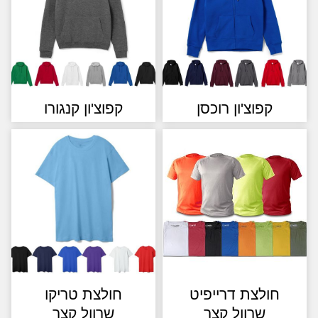
קפוצ'ון רוכסן
קפוצ'ון קנגורו
חולצת דרייפיט
חולצת טריקו
שרוול קצר
שרוול קצר