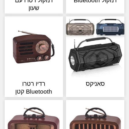
ול Bluetooth
רמקול רטרו עם
שעון
סאניקס
רדיו רטרו
Bluetooth קטן