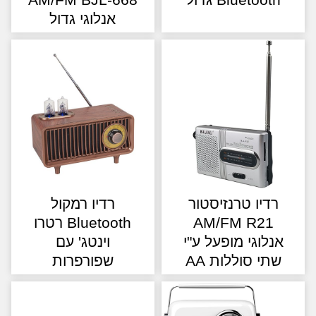
אנלוגי גדול
רדיו טרנזיסטור
רדיו רמקול
AM/FM R21
Bluetooth רטרו
נלוגי מופעל ע"י
וינטג' עם
תי סוללות AA
שפורפרות