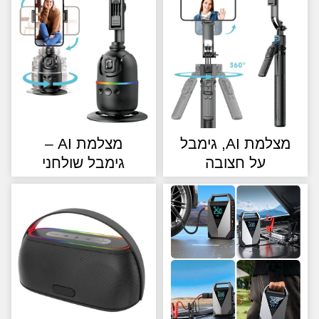
מצלמת AI, גימבל
מצלמת AI –
על חצובה
גימבל שולחני