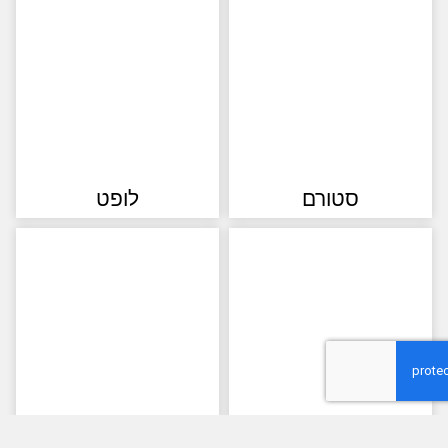
סטורם
לופט