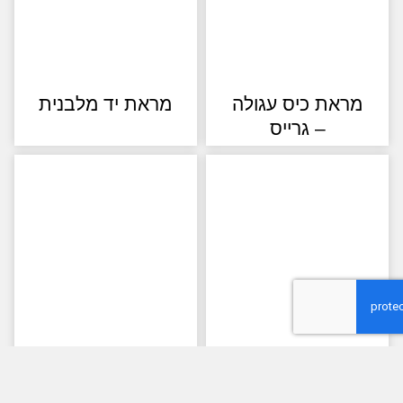
ראת כיס עגולה
מראת יד מלבנית
– גרייס
מראה שולחנית
מראת יד נייטרלית
מראת יד – יסמין
ומגדילה – אלזה